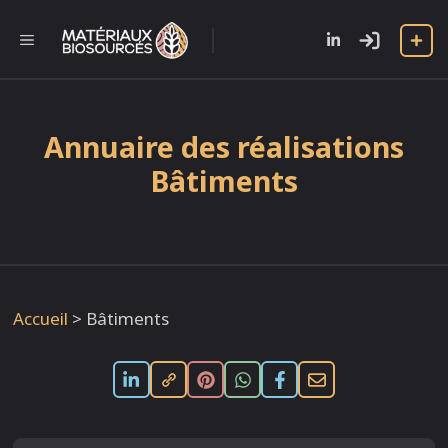
Aller
au
l
MENU
contenu
Annuaire des réalisations
Bâtiments
Accueil
>
Bâtiments