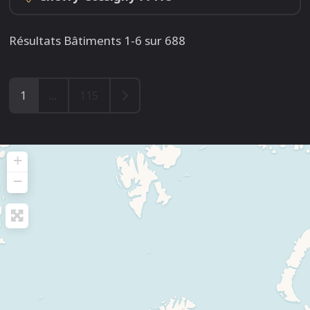
Résultats Bâtiments 1-6 sur 688
Older posts
1
…
115
+
−