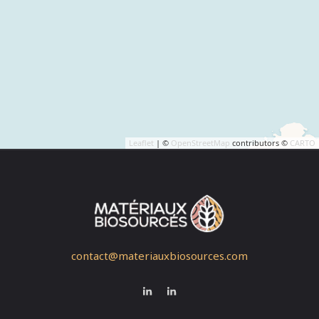
Leaflet
| ©
OpenStreetMap
contributors ©
CARTO
contact@materiauxbiosources.com