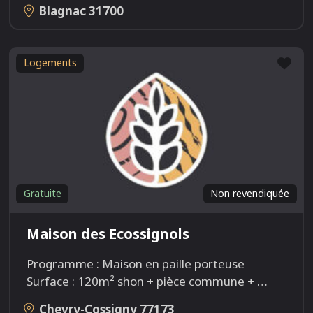
Blagnac
31700
Fav
Logements
Gratuite
Non revendiquée
Maison des Ecossignols
Programme : Maison en paille porteuse
Surface : 120m² shon + pièce commune +
…
Chevry-Cossigny
77173