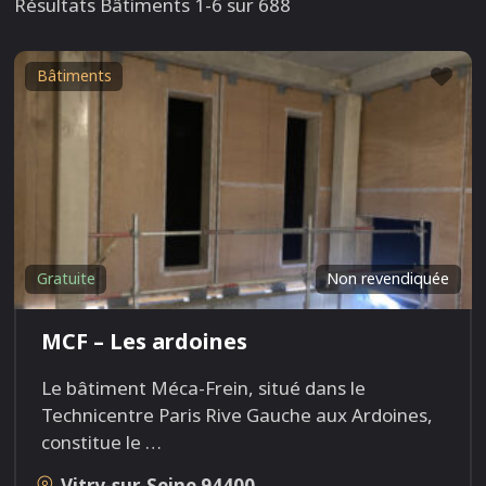
Résultats Bâtiments 1-6 sur 688
Fav
Bâtiments
Gratuite
Non revendiquée
MCF – Les ardoines
Le bâtiment Méca-Frein, situé dans le
Technicentre Paris Rive Gauche aux Ardoines,
constitue le
…
Vitry-sur-Seine
94400