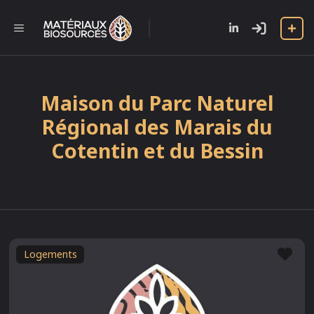
Aller
au
l
MENU
contenu
Maison du Parc Naturel
Régional des Marais du
Cotentin et du Bessin
Fav
Logements