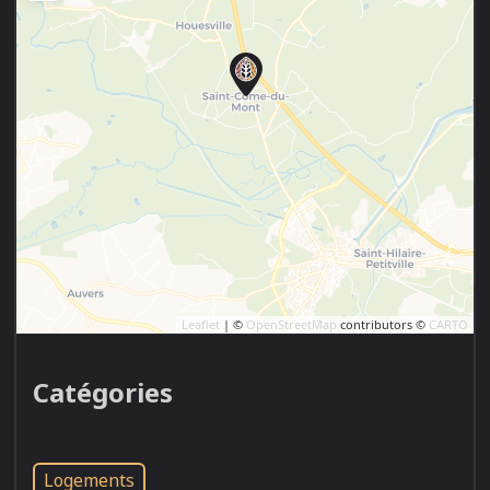
Leaflet
| ©
OpenStreetMap
contributors ©
CARTO
Catégories
Logements