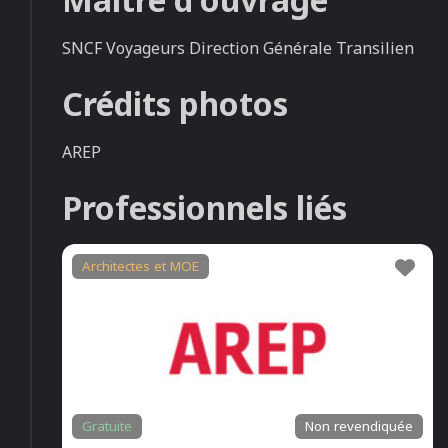
SNCF Voyageurs Direction Générale Transilien
Crédits photos
AREP
Professionnels liés
Fav
Architectes et MOE
Gratuite
Non revendiquée