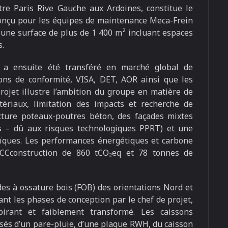
tre Paris Rive Gauche aux Ardoines, constitue le
 Conçu pour les équipes de maintenance Meca-Frein
e une surface de plus de 1 400 m² incluant espaces
s.
l a ensuite été transféré en marché global de
ions de conformité, VISA, DET, AOR ainsi que les
projet illustre l’ambition du groupe en matière de
tériaux, limitation des impacts et recherche de
cture poteaux-poutres béton, des façades mixtes
ts – dû aux risques technologiques PPRT) et une
ïques. Les performances énergétiques et carbone
CCconstruction de 860 tCO₂eq et 78 tonnes de
ades à ossature bois (FOB) des orientations Nord et
ant les phases de conception par le chef de projet,
spirant et faiblement transformé. Les caissons
sés d’un pare-pluie, d’une plaque RWH, du caisson