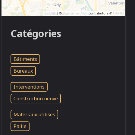
Leaflet
| ©
OpenStreetMap
contributors ©
CARTO
Catégories
Bâtiments
Bureaux
Interventions
Construction neuve
Matériaux utilisés
Paille