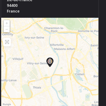
94400
France
+
−