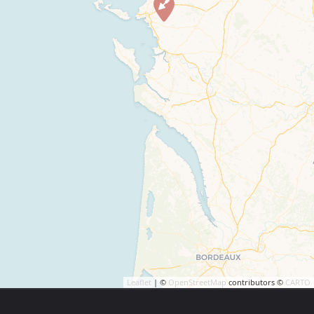
Leaflet
| ©
OpenStreetMap
contributors ©
CARTO