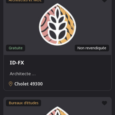
Gratuite
Non revendiquée
ID-FX
Architecte
…
Cholet
49300
Fav
Bureaux d’études