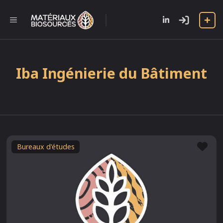
Aller
au
l
MENU
contenu
Iba Ingénierie du Bâtiment
Fav
Bureaux d'études