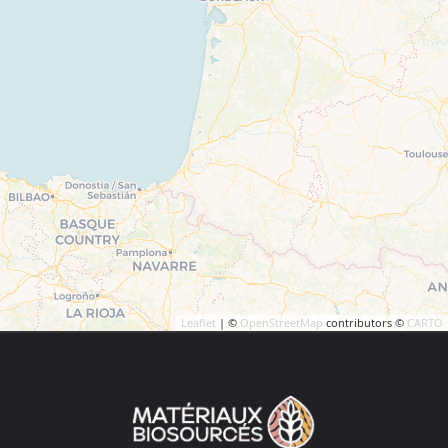
Leaflet
| ©
OpenStreetMap
contributors ©
CARTO