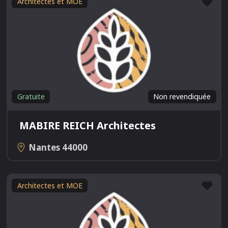
Fav
Architectes et MOE
Gratuite
Non revendiquée
MABIRE REICH Architectes
Nantes
44000
Fav
Architectes et MOE