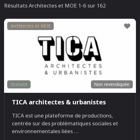
Résultats Architectes et MOE 1-6 sur 162
Fav
Architectes et MOE
Gratuite
Non revendiquée
TICA architectes & urbanistes
TICA est une plateforme de productions,
centrée sur des problématiques sociales et
environnementales liées
…