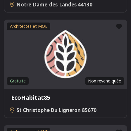
Notre-Dame-des-Landes
44130
Fav
Architectes et MOE
Gratuite
Non revendiquée
EcoHabitat85
St Christophe Du Ligneron
85670