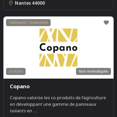
Nantes
44000
Fav
Fabricants / Industriels
Gratuite
Non revendiquée
Copano
Copano valorise les co-produits de l’agriculture
en développant une gamme de panneaux
isolants en
…