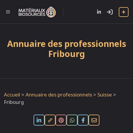
Aller
au
l
MENU
contenu
Annuaire des professionnels
Fribourg
Accueil
>
Annuaire des professionnels
>
Suisse
>
Fribourg