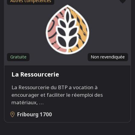
Fav
Autres compétences
Gratuite
Non revendiquée
La Ressourcerie
La Ressourcerie du BTP a vocation à
encourager et faciliter le réemploi des
matériaux,
…
Fribourg
1700