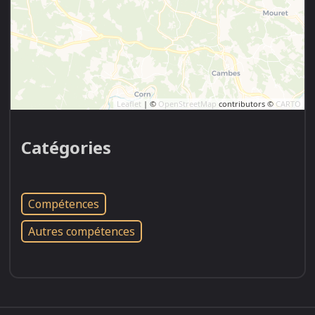
Leaflet
| ©
OpenStreetMap
contributors ©
CARTO
Catégories
Compétences
Autres compétences