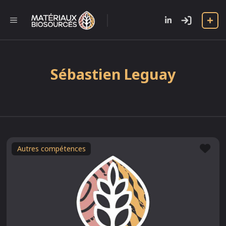
Aller
au
l
MENU
contenu
Sébastien Leguay
Fav
Autres compétences