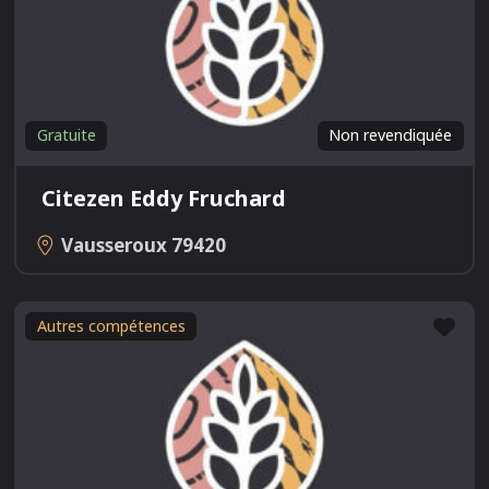
Gratuite
Non revendiquée
Citezen Eddy Fruchard
Vausseroux
79420
Fav
Autres compétences