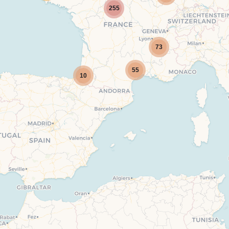
255
73
55
10