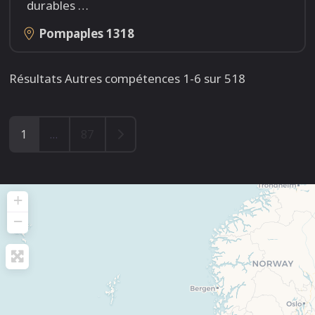
durables
…
Pompaples
1318
Résultats Autres compétences 1-6 sur 518
Older posts
1
…
87
+
−