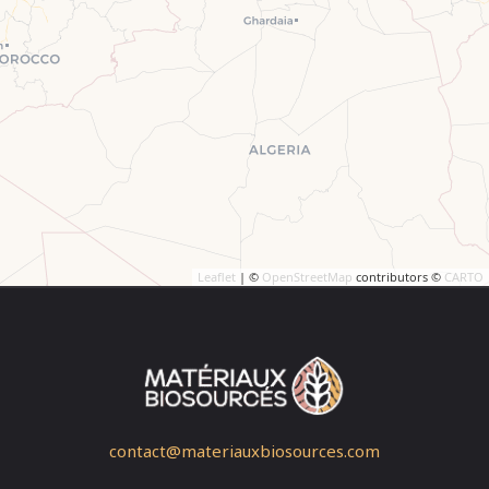
Leaflet
| ©
OpenStreetMap
contributors ©
CARTO
contact@materiauxbiosources.com