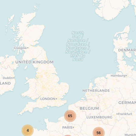
65
4
56