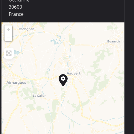
30600
France
+
−