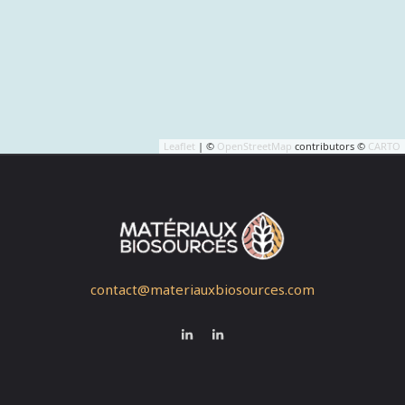
Leaflet
| ©
OpenStreetMap
contributors ©
CARTO
contact@materiauxbiosources.com