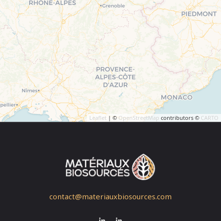
Leaflet
| ©
OpenStreetMap
contributors ©
CARTO
contact@materiauxbiosources.com