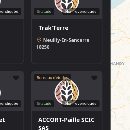
vendiquée
Gratuite
Non revendiquée
Trak’Terre
Neuilly-En-Sancerre
18250
Favori
Favori
Bureaux d’études
vendiquée
Gratuite
Non revendiquée
et
ACCORT-Paille SCIC
SAS