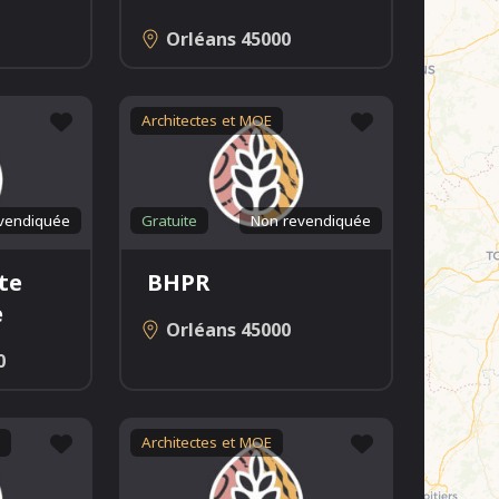
Orléans
45000
Favori
Favori
Architectes et MOE
vendiquée
Gratuite
Non revendiquée
te
BHPR
e
Orléans
45000
0
Favori
Favori
Architectes et MOE