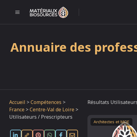
Aller
au
MENU
l
contenu
Annuaire des profess
Accueil
>
Compétences
>
Résultats Utilisateur
France
>
Centre-Val de Loire
>
Utilisateurs / Prescripteurs
Architectes et MOE