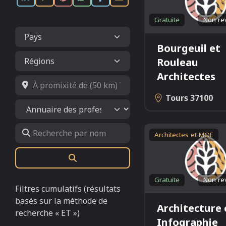
Gratuite
Non re
Bourgeuil et
Rouleau
Architectes
À promixité de (50 km) ?
Tours
37100
Select search type
Recherche par nom
Architectes et MOE
Rechercher
Gratuite
Non re
Filtres cumulatifs (résultats
basés sur la méthode de
Architecture 
recherche « ET »)
Infographie