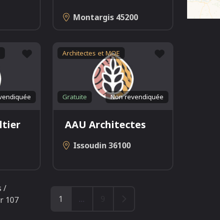
Montargis
45200
Favori
Favori
Architectes et MOE
vendiquée
Gratuite
Non revendiquée
tier
AAU Architectes
Issoudin
36100
 /
Older posts
1
…
9
r 107