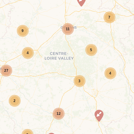
7
11
9
5
4
27
4
3
2
12