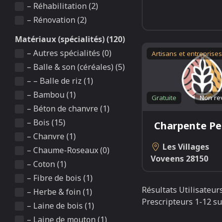
– Réhabilitation (2)
– Rénovation (2)
Matériaux (spécialités) (120)
– Autres spécialités (0)
Artisans et entreprises
– Balle & son (céréales) (5)
– – Balle de riz (1)
– Bambou (1)
Gratuite
Non re
– Béton de chanvre (1)
– Bois (15)
Charpente Pel
– Chanvre (1)
Les Villages
– Chaume-Roseaux (0)
Voveens
28150
– Coton (1)
– Fibre de bois (1)
Résultats Utilisateurs
– Herbe & foin (1)
Prescripteurs 1-12 su
– Laine de bois (1)
– Laine de mouton (1)