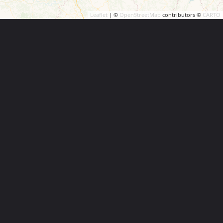
Leaflet
| ©
OpenStreetMap
contributors ©
CARTO