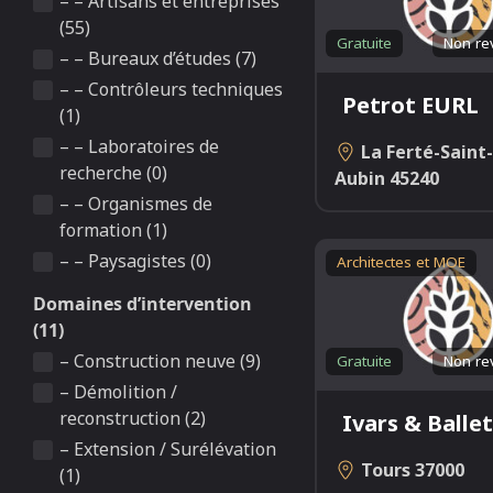
– – Artisans et entreprises
(55)
Gratuite
Non re
– – Bureaux d’études (7)
– – Contrôleurs techniques
Petrot EURL
(1)
– – Laboratoires de
La Ferté-Saint-
recherche (0)
Aubin
45240
– – Organismes de
formation (1)
– – Paysagistes (0)
Architectes et MOE
Domaines d’intervention
(11)
– Construction neuve (9)
Gratuite
Non re
– Démolition /
reconstruction (2)
Ivars & Ballet
– Extension / Surélévation
Tours
37000
(1)