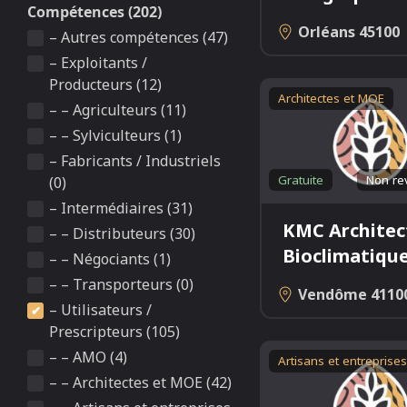
Compétences (202)
Orléans
45100
– Autres compétences (47)
– Exploitants /
Producteurs (12)
Architectes et MOE
– – Agriculteurs (11)
– – Sylviculteurs (1)
– Fabricants / Industriels
Gratuite
Non re
(0)
– Intermédiaires (31)
KMC Architec
– – Distributeurs (30)
Bioclimatiqu
– – Négociants (1)
– – Transporteurs (0)
Vendôme
4110
– Utilisateurs /
Prescripteurs (105)
– – AMO (4)
Artisans et entreprises
– – Architectes et MOE (42)