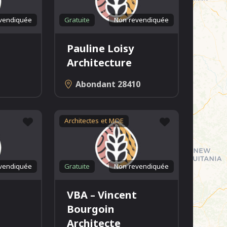
vendiquée
Gratuite
Non revendiquée
Pauline Loisy
Architecture
Abondant
28410
Favori
Favori
Architectes et MOE
vendiquée
Gratuite
Non revendiquée
VBA – Vincent
Bourgoin
Architecte