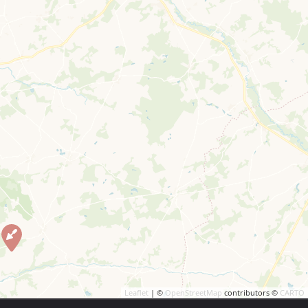
Leaflet
| ©
OpenStreetMap
contributors ©
CARTO