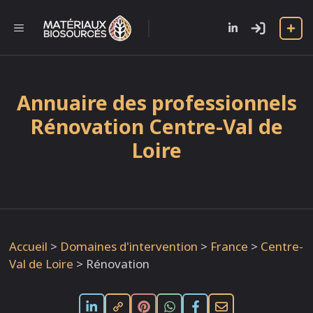
Aller
au
l
MENU
contenu
Annuaire des professionnels
Rénovation Centre-Val de
Loire
Accueil
>
Domaines d'intervention
>
France
>
Centre-
Val de Loire
>
Rénovation