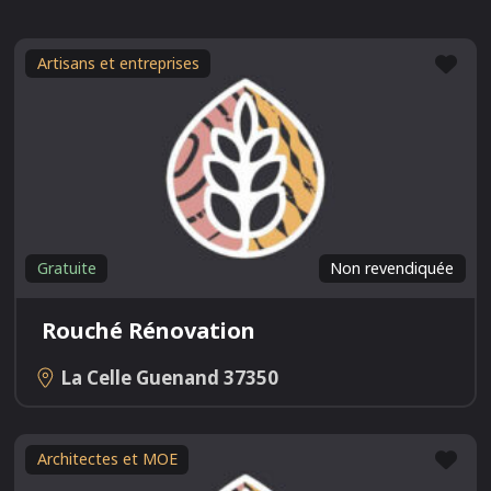
Fav
Artisans et entreprises
Gratuite
Non revendiquée
Rouché Rénovation
La Celle Guenand
37350
Fav
Architectes et MOE