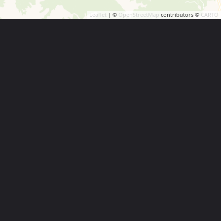
Leaflet
| ©
OpenStreetMap
contributors ©
CARTO