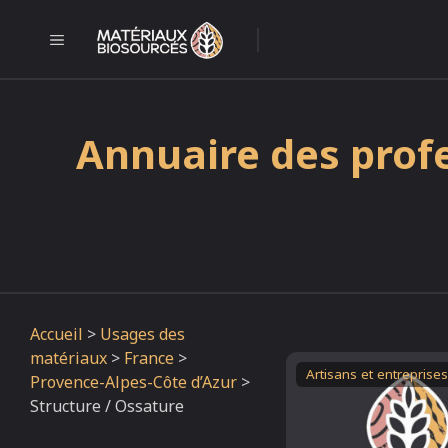
Aller
au
MENU
l
contenu
Annuaire des profe
Accueil
>
Usages des
matériaux
>
France
>
Artisans et entreprises
Provence-Alpes-Côte d’Azur
>
Structure / Ossature