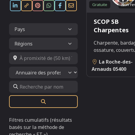
Gratuite
Non re
SCOP SB
Charpentes
Charpente, barda
ossature, couvert
À promixité de (50 km) ?
La Roche-des-
Arnauds
05400
Select search type
Recherche par nom
Rechercher
Filtres cumulatifs (résultats
basés sur la méthode de
recherche « ET »)