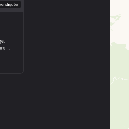
vendiquée
ge,
ure
…