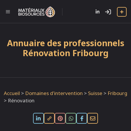
Aller
au
l
MENU
contenu
Annuaire des professionnels
Rénovation Fribourg
Accueil
>
Domaines d'intervention
>
Suisse
>
Fribourg
>
Rénovation