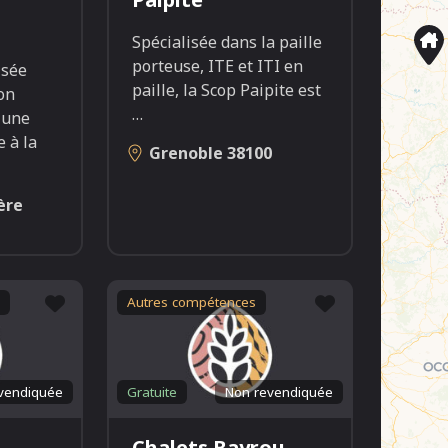
Spécialisée dans la paille
porteuse, ITE et ITI en
isée
paille, la Scop Paipite est
on
…
 une
 à la
Grenoble
38100
ère
Favori
Favori
Autres compétences
vendiquée
Gratuite
Non revendiquée
Chalets Bayrou