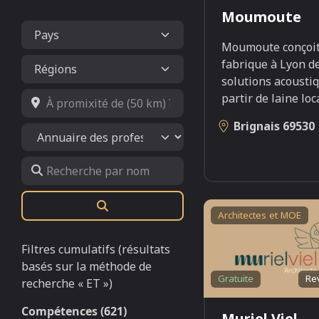
Moumoute
Moumoute conçoit
fabrique à Lyon d
solutions acousti
À promixité de (50 km) ?
partir de laine lo
Brignais
69530
Select search type
Recherche par nom
Rechercher
Architectes et MOE
Filtres cumulatifs (résultats
basés sur la méthode de
Gratuite
Re
recherche « ET »)
Compétences (621)
Muriel Viel