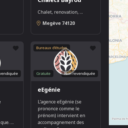
Chalet, renovation,
…
Megève
74120
Favori
Favori
Bureaux d’études
vendiquée
Gratuite
Non revendiquée
eEgénie
e
L’agence eEgénie (se
prononce comme le
prénom) intervient en
ique.
…
accompagnement des