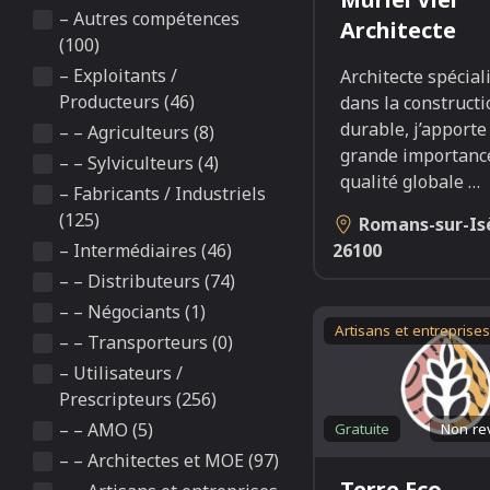
– Autres compétences
Architecte
(100)
– Exploitants /
Architecte spécial
Producteurs (46)
dans la constructi
durable, j’apporte
– – Agriculteurs (8)
grande importance
– – Sylviculteurs (4)
qualité globale
…
– Fabricants / Industriels
(125)
Romans-sur-Is
26100
– Intermédiaires (46)
– – Distributeurs (74)
– – Négociants (1)
Artisans et entreprises
– – Transporteurs (0)
– Utilisateurs /
Prescripteurs (256)
– – AMO (5)
Gratuite
Non re
– – Architectes et MOE (97)
Terre Eco