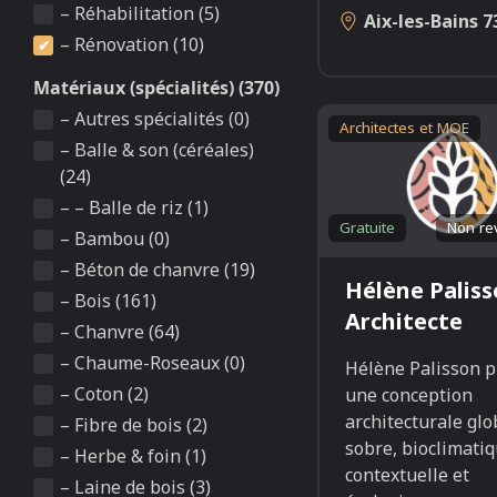
– Réhabilitation (5)
Aix-les-Bains
7
– Rénovation (10)
Matériaux (spécialités) (370)
– Autres spécialités (0)
Architectes et MOE
– Balle & son (céréales)
(24)
– – Balle de riz (1)
Gratuite
Non re
– Bambou (0)
– Béton de chanvre (19)
Hélène Palis
– Bois (161)
Architecte
– Chanvre (64)
– Chaume-Roseaux (0)
Hélène Palisson 
– Coton (2)
une conception
architecturale glo
– Fibre de bois (2)
sobre, bioclimatiq
– Herbe & foin (1)
contextuelle et
– Laine de bois (3)