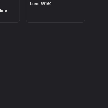
…
Lune
69160
dine