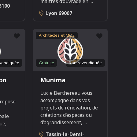
maîtres d’ouvrage en
…
3100
Lyon
69007
Favori
Favori
Architectes et MOE
vendiquée
Gratuite
Non revendiquée
son
Munima
Lucie Berthereau vous
accompagne dans vos
propose
projets de rénovation, de
créations d’espaces ou
bale
d’agrandissement,
…
ue,
Tassin-la-Demi-