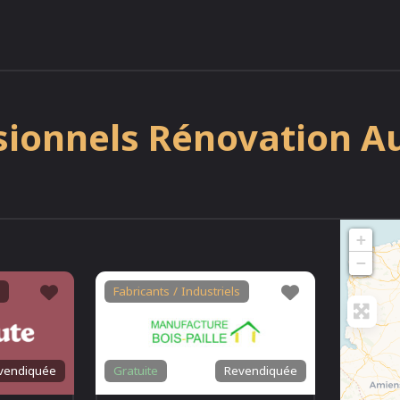
sionnels Rénovation 
+
−
Favori
Favori
Fabricants / Industriels
vendiquée
Gratuite
Revendiquée