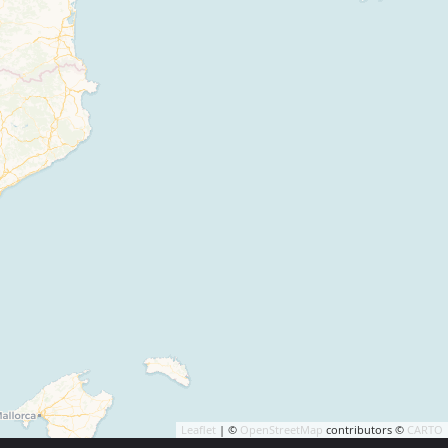
Leaflet
| ©
OpenStreetMap
contributors ©
CARTO