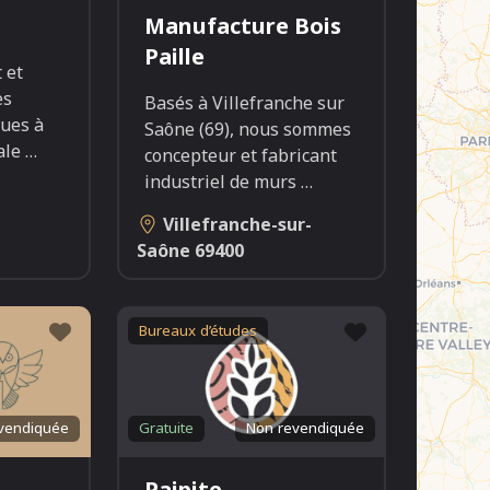
Manufacture Bois
Paille
 et
es
Basés à Villefranche sur
ques à
Saône (69), nous sommes
cale
…
concepteur et fabricant
industriel de murs
…
Villefranche-sur-
Saône
69400
Favori
Favori
Bureaux d’études
vendiquée
Gratuite
Non revendiquée
Paipite