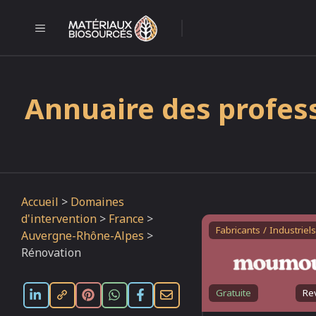
Aller
au
MENU
l
contenu
Annuaire des profes
Accueil
>
Domaines
d'intervention
>
France
>
Fabricants / Industriels
Auvergne-Rhône-Alpes
>
Rénovation
Gratuite
Re