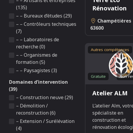
– – Artisans et entreprises
Rénovation
(135)
– – Bureaux d’études (29)
Champétières
– – Contrôleurs techniques
63600
(7)
– – Laboratoires de
recherche (0)
Autres compétences
– – Organismes de
formation (5)
– – Paysagistes (3)
Gratuite
Non re
Domaines d’intervention
(39)
Atelier ALM
– Construction neuve (29)
L’atelier Alm, votr
– Démolition /
spécialiste en
reconstruction (6)
construction et
– Extension / Surélévation
rénovation écolog
(4)