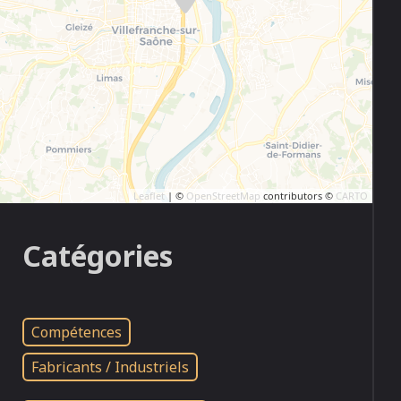
Leaflet
| ©
OpenStreetMap
contributors ©
CARTO
Catégories
Compétences
Fabricants / Industriels