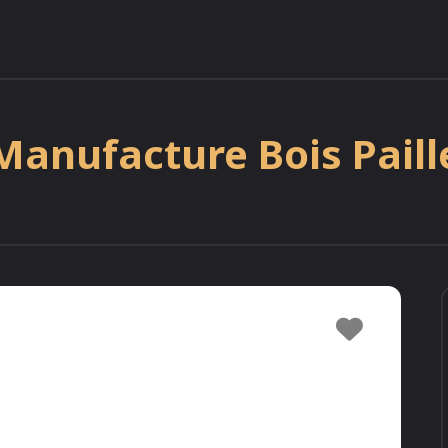
Manufacture Bois Paill
Favori