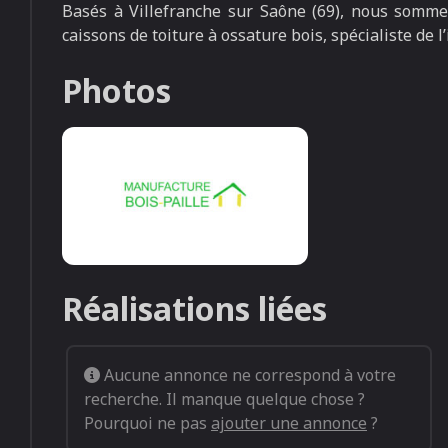
Basés à Villefranche sur Saône (69), nous sommes
caissons de toiture à ossature bois, spécialiste de l’
Photos
Réalisations liées
Aucune annonce ne correspond à votre
recherche. Il manque quelque chose ?
Pourquoi ne pas
ajouter une annonce
?