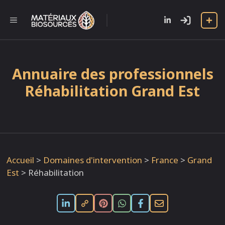
Aller
au
l
MENU
contenu
Annuaire des professionnels
Réhabilitation Grand Est
Accueil
>
Domaines d'intervention
>
France
>
Grand
Est
>
Réhabilitation