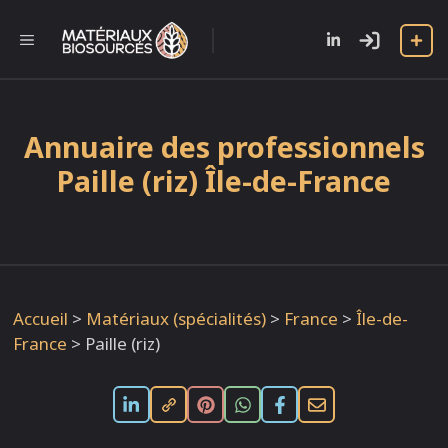
Aller
au
l
MENU
contenu
Annuaire des professionnels
Paille (riz) Île-de-France
Accueil
>
Matériaux (spécialités)
>
France
>
Île-de-
France
>
Paille (riz)