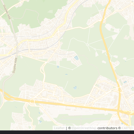
Leaflet
| ©
OpenStreetMap
contributors ©
CARTO