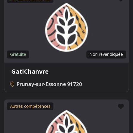
Gratuite
Non revendiquée
GatiChanvre
Prunay-sur-Essonne
91720
Fav
Autres compétences