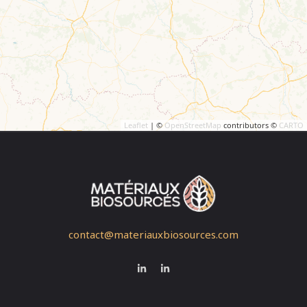
Leaflet
| ©
OpenStreetMap
contributors ©
CARTO
contact@materiauxbiosources.com