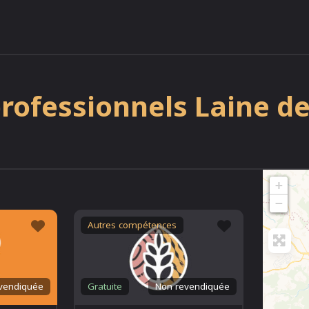
rofessionnels Laine de
+
−
Favori
Favori
Autres compétences
vendiquée
Gratuite
Non revendiquée