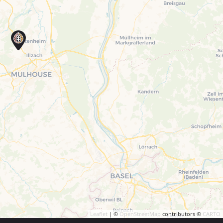
Leaflet
| ©
OpenStreetMap
contributors ©
CARTO