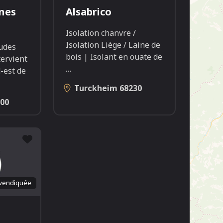
nes
Alsabrico
Isolation chanvre /
Isolation Liège / Laine de
udes
bois | Isolant en ouate de
tervient
…
-est de
Turckheim
68230
00
Favori
vendiquée