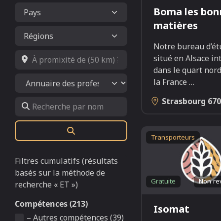
Boma les bon
matières
Notre bureau d’ét
À promixité de (50 km) ?
situé en Alsace in
dans le quart nord
Select search type
la France
…
Strasbourg
670
Recherche par nom
Rechercher
Transporteurs
Filtres cumulatifs (résultats
basés sur la méthode de
Gratuite
Non re
recherche « ET »)
Compétences (213)
Isomat
– Autres compétences (39)