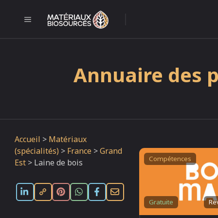
Aller
au
MENU
l
contenu
Annuaire des p
Accueil
>
Matériaux
(spécialités)
>
France
>
Grand
Compétences
Est
>
Laine de bois
Gratuite
Re