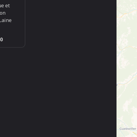
ue et
son
Laine
0