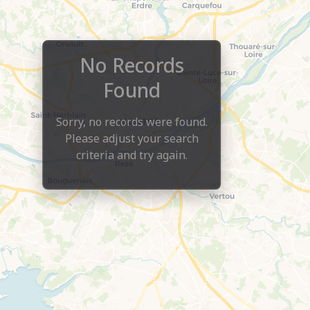
No Records
Found
Sorry, no records were found.
Please adjust your search
criteria and try again.