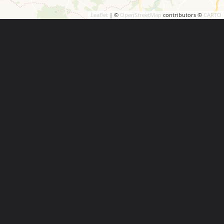
Leaflet
| ©
OpenStreetMap
contributors ©
CARTO