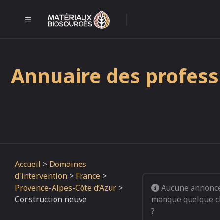
Aller
au
MENU
l
contenu
Annuaire des profess
Accueil
>
Domaines
d'intervention
>
France
>
Provence-Alpes-Côte d’Azur
>
Aucune annonce 
Construction neuve
manque quelque c
?