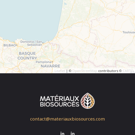
Leaflet
| ©
OpenStreetMap
contributors ©
CARTO
contact@materiauxbiosources.com