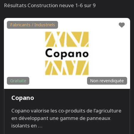
Résultats Construction neuve 1-6 sur 9
Fav
Fabricants / Industriels
Gratuite
Non revendiquée
Copano
Copano valorise les co-produits de l’agriculture
en développant une gamme de panneaux
isolants en
…