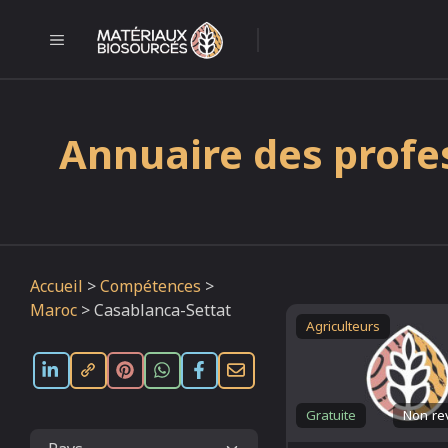
Aller
au
MENU
l
contenu
Annuaire des profe
Accueil
>
Compétences
>
Maroc
>
Casablanca-Settat
Agriculteurs
Gratuite
Non re