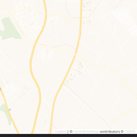
Leaflet
| ©
OpenStreetMap
contributors ©
CARTO