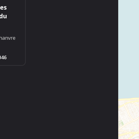
res
 du
hanvre
046