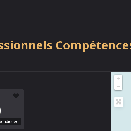
ssionnels Compétence
+
−
Favori
vendiquée