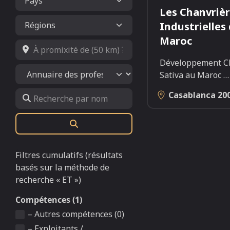
Les Chanvriè
Industrielles
Maroc
À promixité de (50 km) ?
Développement C
Select search type
Sativa au Maroc
…
Recherche par nom
Casablanca
20
Rechercher
Filtres cumulatifs (résultats
basés sur la méthode de
recherche « ET »)
Compétences (1)
– Autres compétences (0)
– Exploitants /