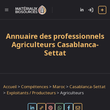
Aller
au
l
MENU
contenu
Annuaire des professionnels
Agriculteurs Casablanca-
Settat
Accueil
>
Compétences
>
Maroc
>
Casablanca-Settat
>
Exploitants / Producteurs
>
Agriculteurs