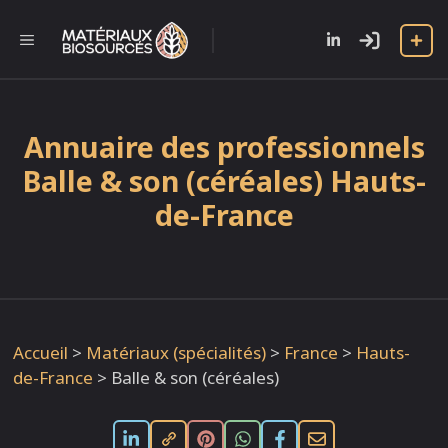
Aller
au
l
MENU
contenu
Annuaire des professionnels
Balle & son (céréales) Hauts-
de-France
Accueil
>
Matériaux (spécialités)
>
France
>
Hauts-
de-France
>
Balle & son (céréales)