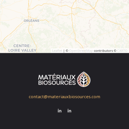
Leaflet
| ©
OpenStreetMap
contributors ©
CARTO
contact@materiauxbiosources.com