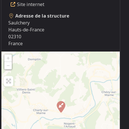
Site internet
Adresse de la structure
Saulchery
Hauts-de-France
02310
France
+
−