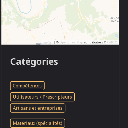
Leaflet
| ©
OpenStreetMap
contributors ©
CARTO
Catégories
Compétences
Utilisateurs / Prescripteurs
Artisans et entreprises
Matériaux (spécialités)