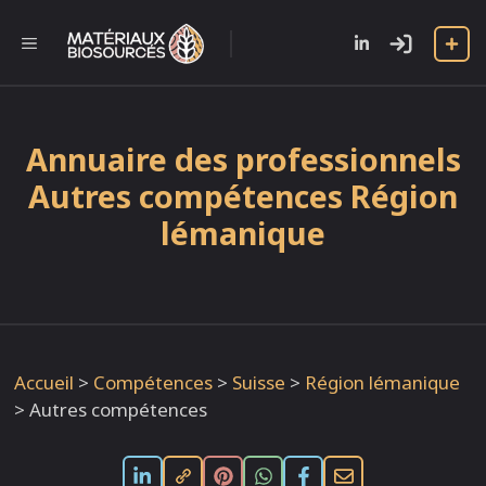
Aller
au
l
MENU
contenu
Annuaire des professionnels
Autres compétences Région
lémanique
Accueil
>
Compétences
>
Suisse
>
Région lémanique
>
Autres compétences