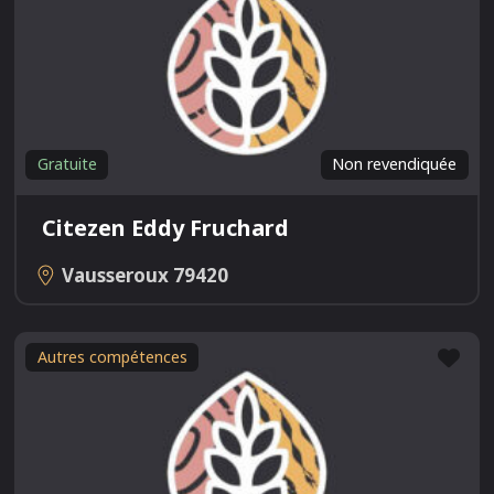
Gratuite
Non revendiquée
Citezen Eddy Fruchard
Vausseroux
79420
Fav
Autres compétences