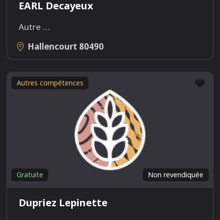
EARL Decayeux
Autre
…
Hallencourt
80490
Fav
Autres compétences
Gratuite
Non revendiquée
Dupriez Lepinette