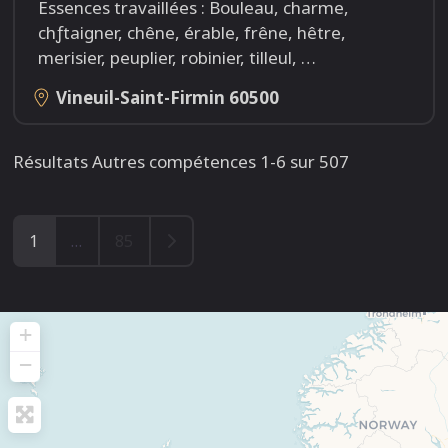
Essences travaillées : Bouleau, charme,
chƒtaigner, chêne, érable, frêne, hêtre,
merisier, peuplier, robinier, tilleul,
…
Vineuil-Saint-Firmin
60500
Résultats Autres compétences 1-6 sur 507
Older posts
1
…
85
+
−