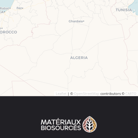
Leaflet
| ©
OpenStreetMap
contributors ©
CARTO