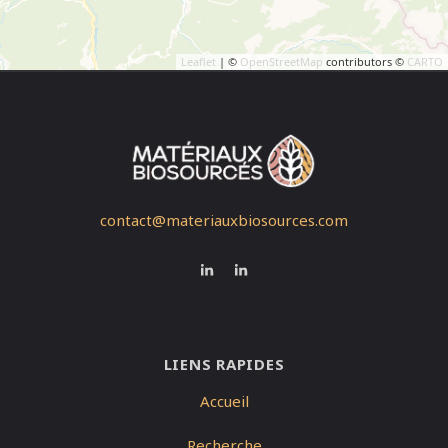
Leaflet
| ©
OpenStreetMap
contributors ©
CARTO
contact@materiauxbiosources.com
LIENS RAPIDES
Accueil
Recherche