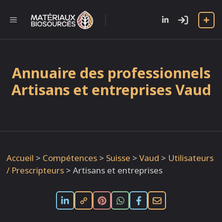
Aller
au
l
MENU
contenu
Annuaire des professionnels
Artisans et entreprises Vaud
Accueil
>
Compétences
>
Suisse
>
Vaud
>
Utilisateurs
/ Prescripteurs
>
Artisans et entreprises