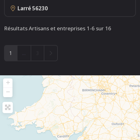
Larré
56230
Résultats Artisans et entreprises 1-6 sur 16
Older posts
1
…
3
+
−