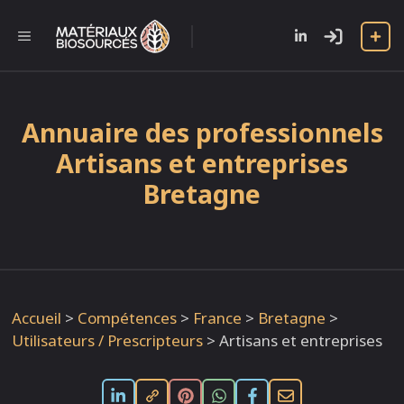
Aller
au
l
MENU
contenu
Annuaire des professionnels
Artisans et entreprises
Bretagne
Accueil
>
Compétences
>
France
>
Bretagne
>
Utilisateurs / Prescripteurs
>
Artisans et entreprises