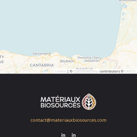
Leaflet
| ©
OpenStreetMap
contributors ©
CARTO
contact@materiauxbiosources.com