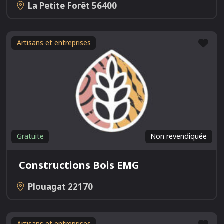
La Petite Forêt
56400
Fav
Artisans et entreprises
Gratuite
Non revendiquée
Constructions Bois EMG
Plouagat
22170
Fav
Artisans et entreprises