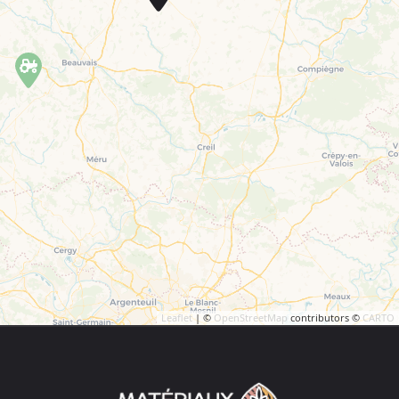
Leaflet
| ©
OpenStreetMap
contributors ©
CARTO