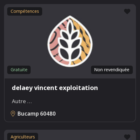
Fav
Compétences
Gratuite
Non revendiquée
delaey vincent exploitation
Autre
…
Bucamp
60480
Fav
Agriculteurs