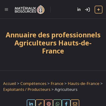
Aller
au
l
MENU
contenu
Annuaire des professionnels
Agriculteurs Hauts-de-
France
Accueil
>
Compétences
>
France
>
Hauts-de-France
>
Exploitants / Producteurs
>
Agriculteurs