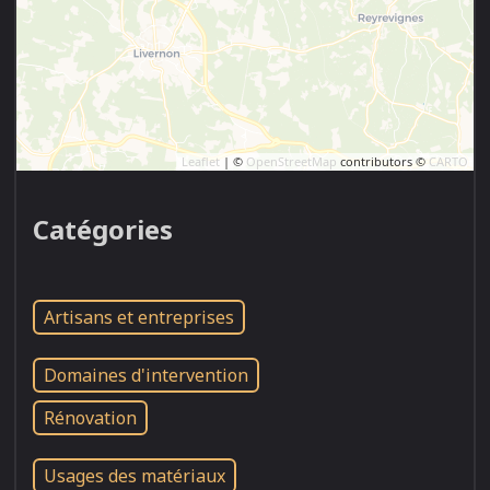
Leaflet
| ©
OpenStreetMap
contributors ©
CARTO
Catégories
Artisans et entreprises
Domaines d'intervention
Rénovation
Usages des matériaux