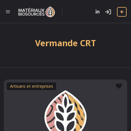
Aller
au
l
MENU
contenu
Vermande CRT
Fav
Artisans et entreprises