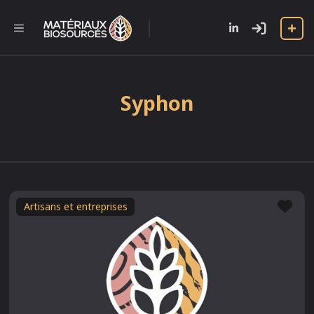
Aller
au
l
MENU
contenu
Syphon
Fav
Artisans et entreprises