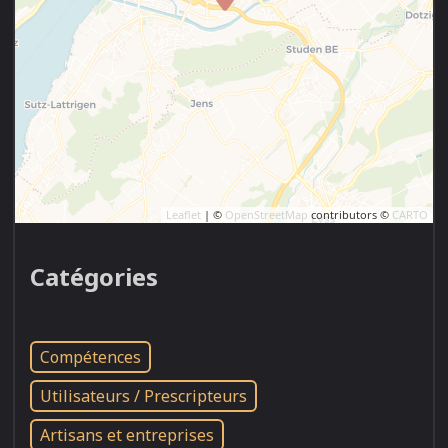
Leaflet
| ©
OpenStreetMap
contributors ©
CARTO
Catégories
Compétences
Utilisateurs / Prescripteurs
Artisans et entreprises