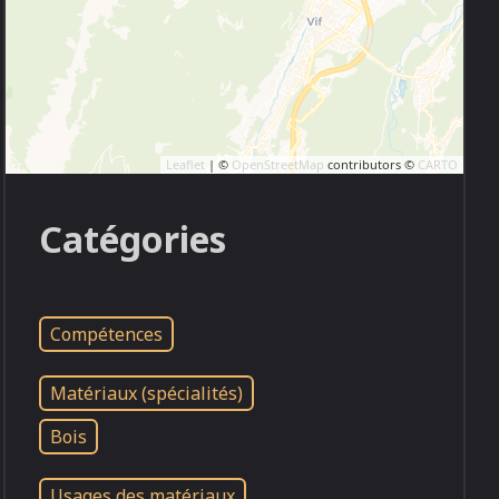
Leaflet
| ©
OpenStreetMap
contributors ©
CARTO
Catégories
Compétences
Matériaux (spécialités)
Bois
Usages des matériaux