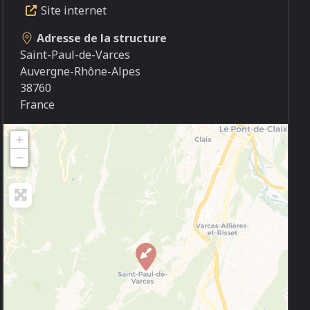
Site internet
Adresse de la structure
Saint-Paul-de-Varces
Auvergne-Rhône-Alpes
38760
France
+
−