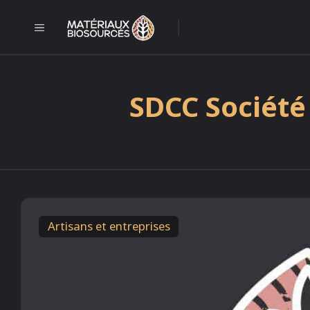
Aller
au
MENU
l
contenu
SDCC Société
Artisans et entreprises