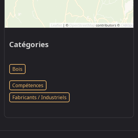
Leaflet
| ©
OpenStreetMap
contributors ©
CARTO
Catégories
Bois
Compétences
Fabricants / Industriels