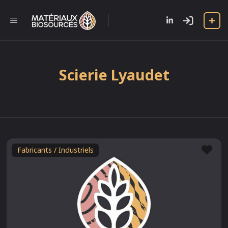
Aller
au
l
MENU
contenu
Scierie Lyaudet
Fav
Fabricants / Industriels