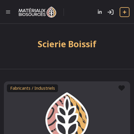
Aller
au
l
MENU
contenu
Scierie Boissif
Fav
Fabricants / Industriels