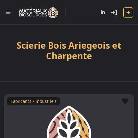
Aller
au
l
MENU
contenu
Scierie Bois Ariegeois et
Charpente
Fav
Fabricants / Industriels