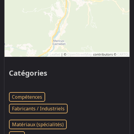
Leaflet
| ©
OpenStreetMap
contributors ©
CARTO
Catégories
Compétences
Fabricants / Industriels
Matériaux (spécialités)