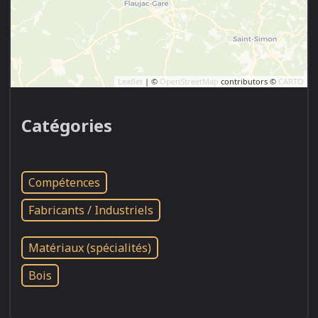
Leaflet
| ©
OpenStreetMap
contributors ©
CARTO
Catégories
Compétences
Fabricants / Industriels
Matériaux (spécialités)
Bois