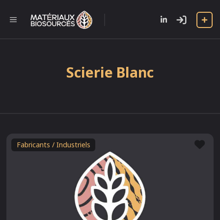
Aller
au
l
MENU
contenu
Scierie Blanc
Fav
Fabricants / Industriels