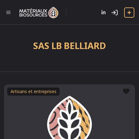
Aller
au
l
MENU
contenu
SAS LB BELLIARD
Fav
Artisans et entreprises