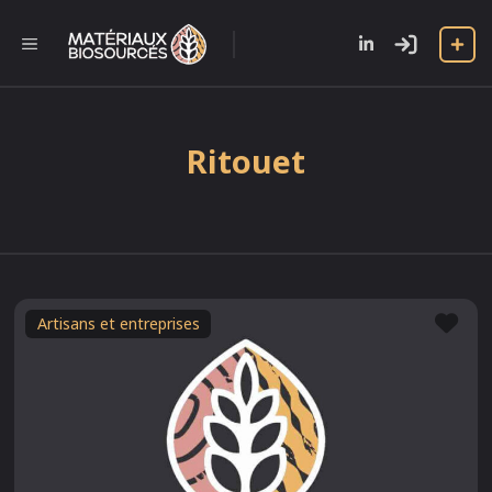
Aller
au
l
MENU
contenu
Ritouet
Fav
Artisans et entreprises