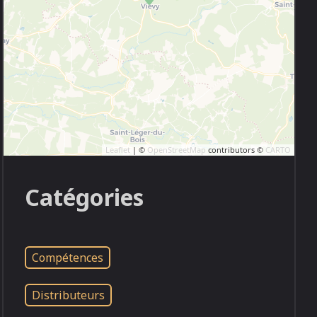
Leaflet
| ©
OpenStreetMap
contributors ©
CARTO
Catégories
Compétences
Distributeurs