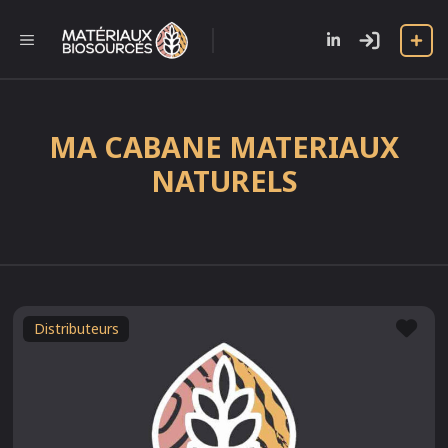
Aller
au
l
MENU
contenu
MA CABANE MATERIAUX
NATURELS
Fav
Distributeurs