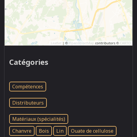
Leaflet
| ©
OpenStreetMap
contributors ©
CARTO
Catégories
Compétences
Distributeurs
Matériaux (spécialités)
Chanvre
Bois
Lin
Ouate de cellulose