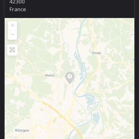
42300
France
+
−