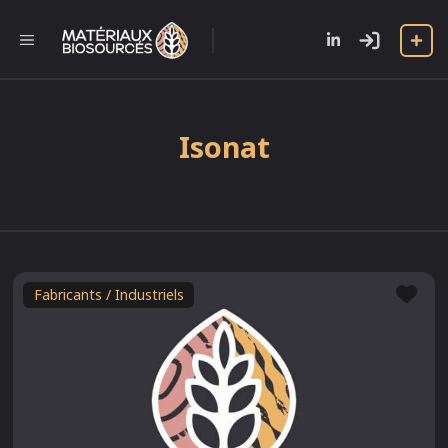
Aller
au
l
MENU
contenu
Isonat
Fav
Fabricants / Industriels