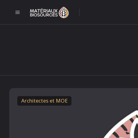
Aller
au
MENU
l
contenu
Architectes et MOE