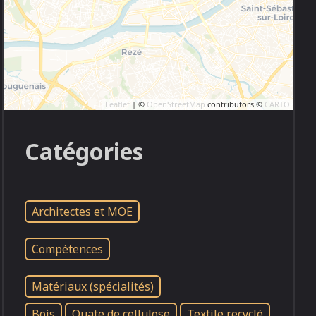
Leaflet
| ©
OpenStreetMap
contributors ©
CARTO
Catégories
Architectes et MOE
Compétences
Matériaux (spécialités)
Bois
Ouate de cellulose
Textile recyclé