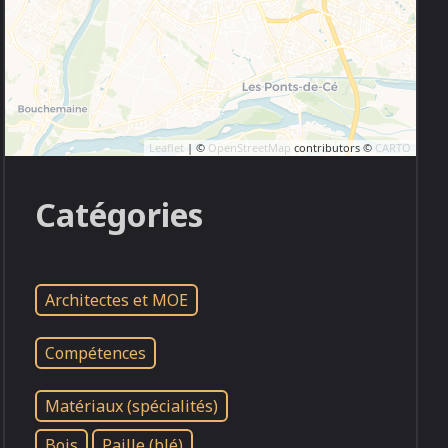
Leaflet
| ©
OpenStreetMap
contributors ©
CARTO
Catégories
Architectes et MOE
Compétences
Matériaux (spécialités)
Bois
Paille (blé)