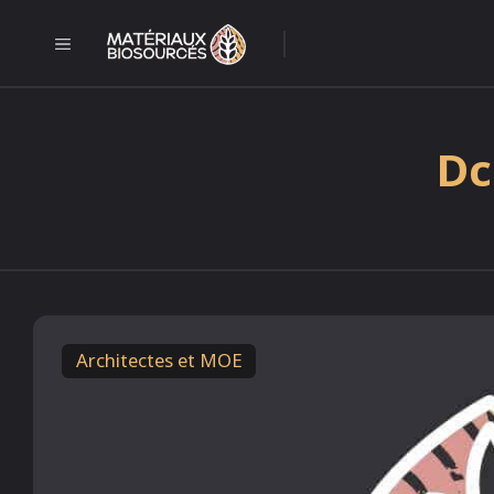
Aller
au
MENU
l
contenu
Dc
Architectes et MOE