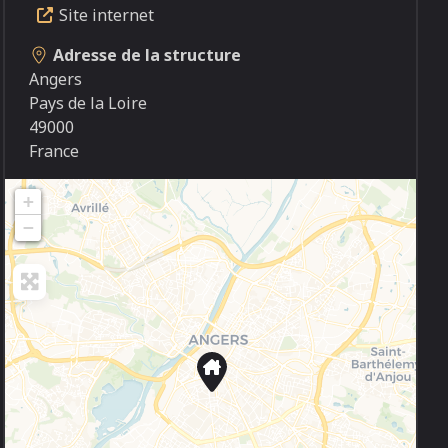
Site internet
Adresse de la structure
Angers
Pays de la Loire
49000
France
+
−