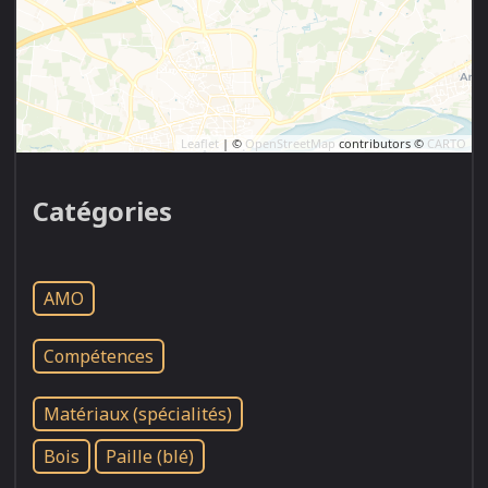
Leaflet
| ©
OpenStreetMap
contributors ©
CARTO
Catégories
AMO
Compétences
Matériaux (spécialités)
Bois
Paille (blé)