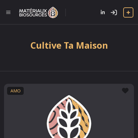
Aller
au
l
MENU
contenu
Cultive Ta Maison
Fav
AMO