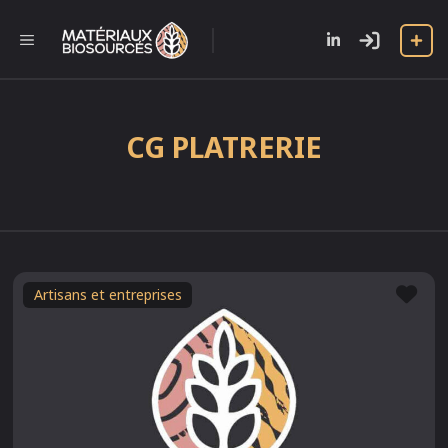
Aller
au
l
MENU
contenu
CG PLATRERIE
Fav
Artisans et entreprises