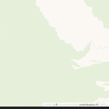
Leaflet
| ©
OpenStreetMap
contributors ©
CARTO