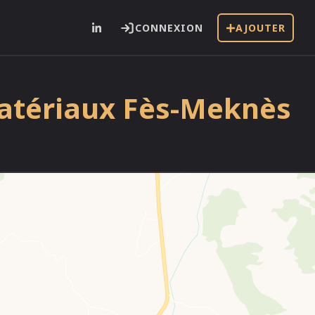
CONNEXION
AJOUTER
matériaux Fès-Meknès