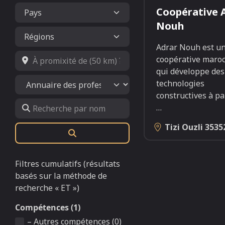
Coopérative 
Nouh
Adrar Nouh est u
À promixité de (50 km) ?
coopérative maro
qui développe des
Select search type
technologies
constructives à pa
Recherche par nom
…
Tizi Ouzli
3535
Rechercher
Filtres cumulatifs (résultats
basés sur la méthode de
recherche « ET »)
Compétences (1)
– Autres compétences (0)