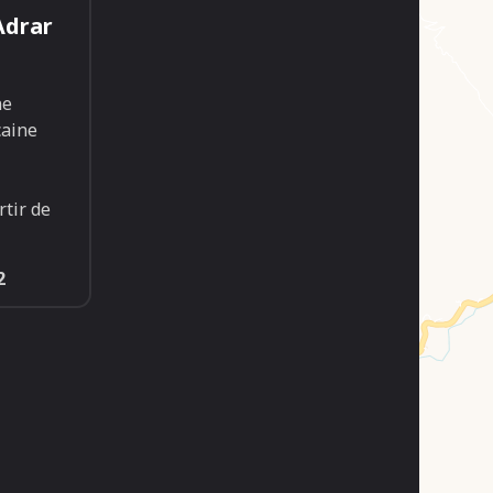
Adrar
ne
caine
rtir de
2