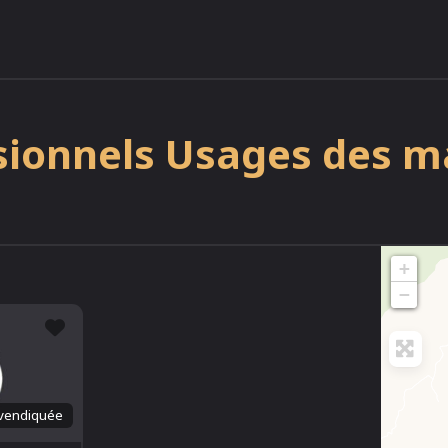
sionnels Usages des 
+
−
Favori
vendiquée