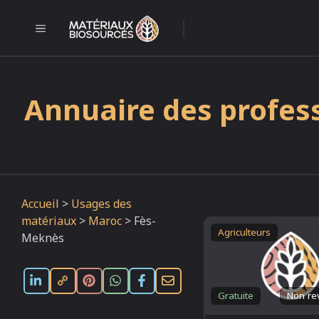
Aller
au
MENU
l
contenu
Annuaire des profes
Accueil
>
Usages des
matériaux
>
Maroc
>
Fès-
Agriculteurs
Meknès
Gratuite
Non re